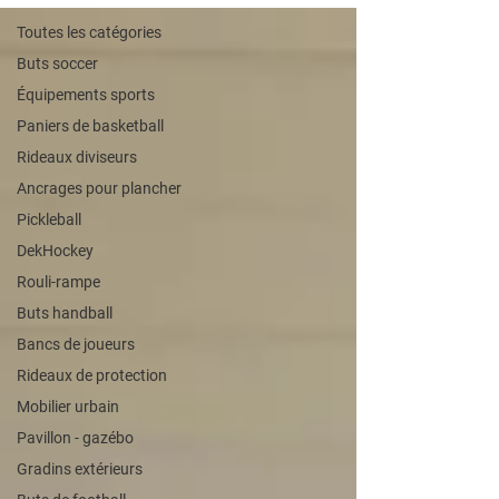
Toutes les catégories
Buts soccer
Équipements sports
Paniers de basketball
Rideaux diviseurs
Ancrages pour plancher
Pickleball
DekHockey
Rouli-rampe
Buts handball
Bancs de joueurs
Rideaux de protection
Mobilier urbain
Pavillon - gazébo
Gradins extérieurs