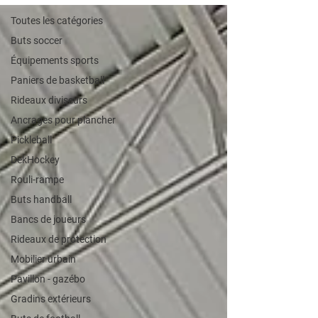
Toutes les catégories
Buts soccer
Équipements sports
Paniers de basketball
Rideaux diviseurs
Ancrages pour plancher
Pickleball
DekHockey
Rouli-rampe
Buts handball
Bancs de joueurs
Rideaux de protection
Mobilier urbain
Pavillon - gazébo
Gradins extérieurs