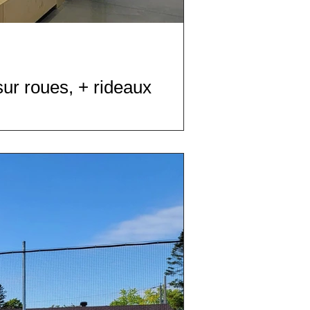
sur roues, + rideaux
du Collège Esther-Blondin, situé au