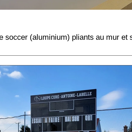
e soccer (aluminium) pliants au mur et 
photos d’un magnifique projet réalisé au pavillon des sports 