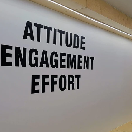
bilier urbain
Pavillon - gazébo
Gradins extérieurs
Abris d'officiels