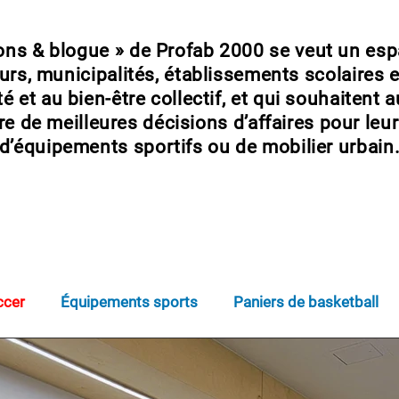
ions & blogue » de Profab 2000 se veut un es
urs, municipalités, établissements scolaires e
é et au bien-être collectif, et qui souhaitent au
dre de meilleures décisions d’affaires pour l
d’équipements sportifs ou de mobilier urbain
ccer
Équipements sports
Paniers de basketball
Pickleball
DekHockey
Rouli-rampe
Buts handb