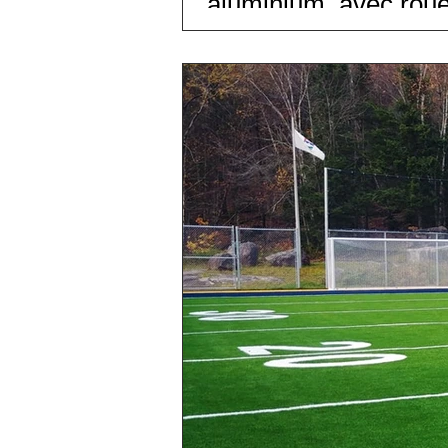
aluminium, avec rou
[Réalisation 📷] Profab2000 vous
buts de...