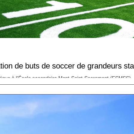
lation de buts de soccer de grandeurs sta
étique à l’École secondaire Mont-Saint-Sacrement (ESMSS), à