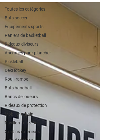
Toutes les catégories
Buts soccer
Équipements sports
Paniers de basketball
Rideaux diviseurs
Ancrages pour plancher
Pickleball
DekHockey
Rouli-rampe
Buts handball
Bancs de joueurs
Rideaux de protection
Mobilier urbain
Pavillon - gazébo
Gradins extérieurs