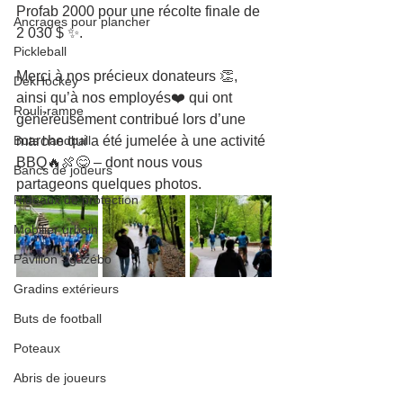
Profab 2000 pour une récolte finale de 
Ancrages pour plancher
2 030 $ ✨.
Pickleball
Merci à nos précieux donateurs 👏, 
DekHockey
ainsi qu’à nos employés❤️ qui ont 
Rouli-rampe
généreusement contribué lors d’une 
Buts handball
marche qui a été jumelée à une activité 
BBQ🔥🍖😋 – dont nous vous 
Bancs de joueurs
partageons quelques photos.
Rideaux de protection
Mobilier urbain
Pavillon - gazébo
Gradins extérieurs
Buts de football
Poteaux
Abris de joueurs