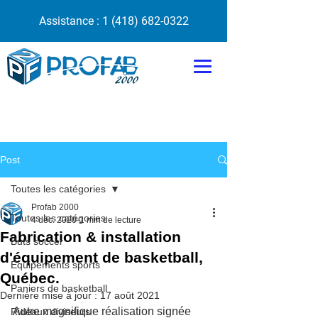
Assistance :
1 (418) 682-0322
Post
Toutes les catégories
Profab 2000
Toutes les catégories
4 déc. 2020
1 min de lecture
Fabrication & installation
Buts soccer
d'équipement de basketball,
Équipements sports
Québec.
Paniers de basketball
Dernière mise à jour :
17 août 2021
Autre magnifique réalisation signée 
Rideaux diviseurs