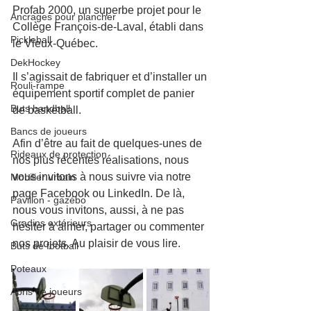
Profab 2000, un superbe projet pour le 
Ancrages pour plancher
Collège François-de-Laval, établi dans 
Pickleball
le Vieux-Québec.
DekHockey
Il s’agissait de fabriquer et d’installer un 
Rouli-rampe
équipement sportif complet de panier 
Buts handball
de basketball.
Bancs de joueurs
Afin d’être au fait de quelques-unes de 
Rideaux de protection
nos plus récentes réalisations, nous 
vous invitons à nous suivre via notre 
Mobilier urbain
page Facebook ou LinkedIn. De là, 
Pavillon - gazébo
nous vous invitons, aussi, à ne pas 
Gradins extérieurs
hésiter à aimer, partager ou commenter 
nos projets. Au plaisir de vous lire.
Buts de football
Poteaux
Abris de joueurs