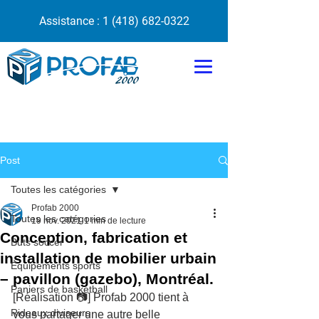
Assistance :
1 (418) 682-0322
Post
Toutes les catégories
Profab 2000
Toutes les catégories
19 nov. 2021
1 min de lecture
Conception, fabrication et
Buts soccer
installation de mobilier urbain
Équipements sports
– pavillon (gazebo), Montréal.
Paniers de basketball
[Réalisation 📷] Profab 2000 tient à 
Rideaux diviseurs
vous partager une autre belle 