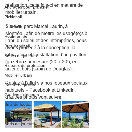
réalisation, cette fois-ci en matière de 
Ancrages pour plancher
mobilier urbain.
Pickleball
Situé au parc Marcel Laurin, à 
DekHockey
Montréal, afin de mettre les usagé(e)s à 
Rouli-rampe
l’abri du soleil et des intempéries, nous 
Buts handball
avons procédé à la conception, la 
fabrication et l’installation d’un pavillon 
Bancs de joueurs
(gazebo) sur mesure (20’ x 20’), en 
Rideaux de protection
acier et bois (sapin de Douglas).
Mobilier urbain
Restez à l'affût via nos réseaux sociaux 
Pavillon - gazébo
habituels – Facebook et LinkedIn, 
Gradins extérieurs
d’autres photos vont suivre.
Buts de football
Poteaux
Abris de joueurs