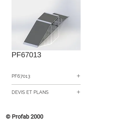
PF67013
PF67013
Rouli trois formes
DEVIS ET PLANS
Pour accéder aux DEVIS et PLANS de
ce produit, veuillez vous connecter à la
© Profab 2000
section des membres « CONNEXION /
INSCRIPTION » dans le menu
supérieur.