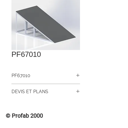
PF67010
PF67010
Rouli droit
DEVIS ET PLANS
Pour accéder aux DEVIS et PLANS de
ce produit, veuillez vous connecter à la
© Profab 2000
section des membres « CONNEXION /
INSCRIPTION » dans le menu
supérieur.