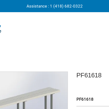
Assistance : 1 (418) 682-0322
PF61618
PF61618
Banc de punition 2 pla