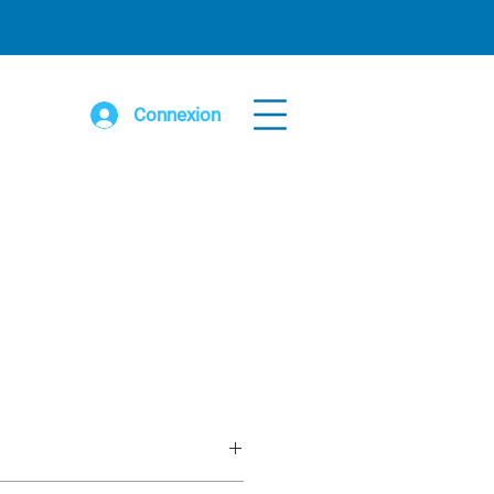
Connexion
nches 2" x 6" recyclé 8' lg avec patte