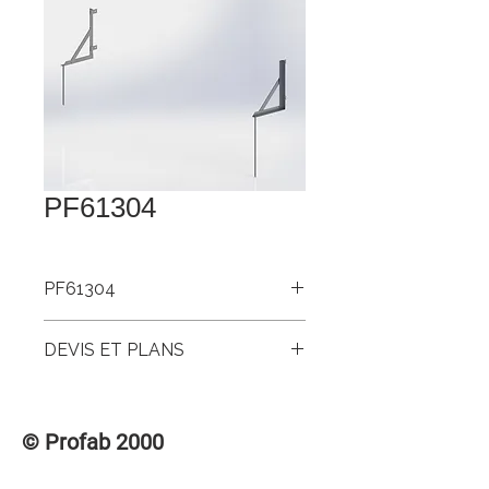
PF61304
PF61304
Équerre au 45° alum. (gauche+droite)
DEVIS ET PLANS
Pour accéder aux DEVIS et PLANS de
ce produit, veuillez vous connecter à la
© Profab 2000
section des membres « CONNEXION /
INSCRIPTION » dans le menu
supérieur.