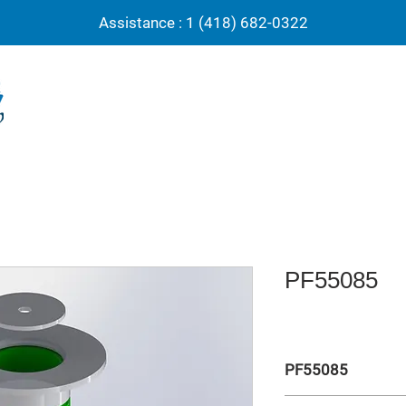
Assistance : 1 (418) 682-0322
PF55085
PF55085
Ancrage s/s + nyloil f