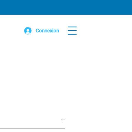
Connexion
ixe couvercle intégré 1.900”ø