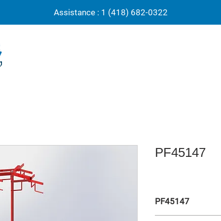
Assistance : 1 (418) 682-0322
PF45147
PF45147
Chariot à filet triple s