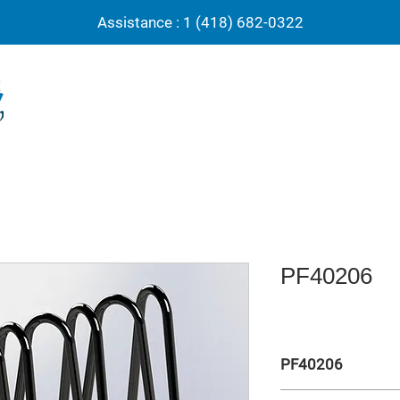
Assistance : 1 (418) 682-0322
PF40206
PF40206
Support vélo écono 7 