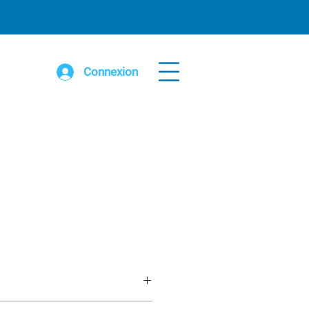
Connexion
places acier peint