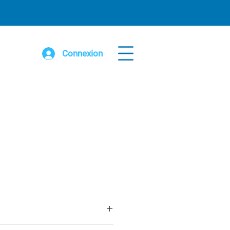
Connexion
ccer 16’ x 34” x 78” en alum et