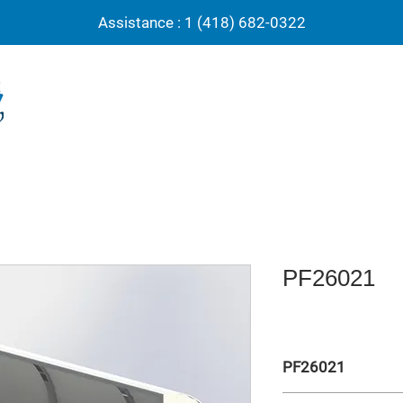
Assistance : 1 (418) 682-0322
PF26021
PF26021
Abri pour joueur de so