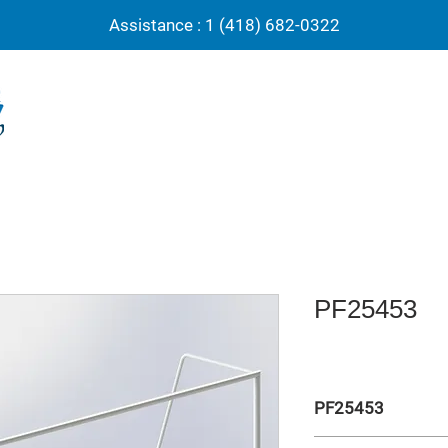
Assistance : 1 (418) 682-0322
PF25453
PF25453
But soccer aluminium 4