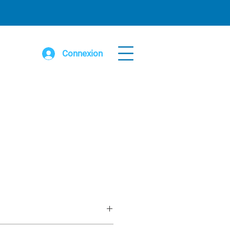
Connexion
-1/2"ø x 8' x 24' sr avec roue 8” (8)