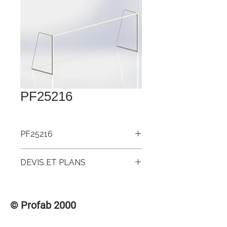
PF25216
PF25216
But soccer acier 3 x 3 x 8’ x 24’ sr peint
DEVIS ET PLANS
Pour accéder aux DEVIS et PLANS de
ce produit, veuillez vous connecter à la
© Profab 2000
section des membres « CONNEXION /
INSCRIPTION » dans le menu
supérieur.