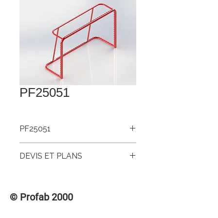
PF25051
PF25051
But hockey de pratique oha
DEVIS ET PLANS
Pour accéder aux DEVIS et PLANS de
ce produit, veuillez vous connecter à la
© Profab 2000
section des membres « CONNEXION /
INSCRIPTION » dans le menu
supérieur.