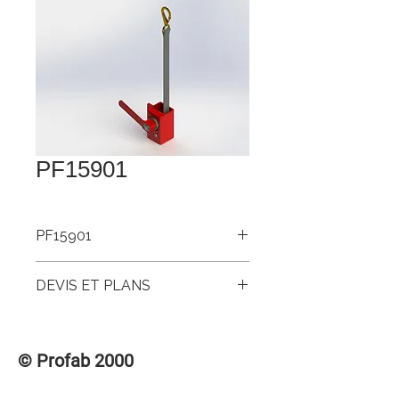
PF15901
PF15901
Treuil sécuritaire autobloquant
DEVIS ET PLANS
Pour accéder aux DEVIS et PLANS de
ce produit, veuillez vous connecter à la
© Profab 2000
section des membres « CONNEXION /
INSCRIPTION » dans le menu
supérieur.