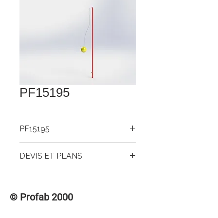
PF15195
PF15195
Poteau tetherball acier peint int. 1.900
DEVIS ET PLANS
Pour accéder aux DEVIS et PLANS de
ce produit, veuillez vous connecter à la
© Profab 2000
section des membres « CONNEXION /
INSCRIPTION » dans le menu
supérieur.