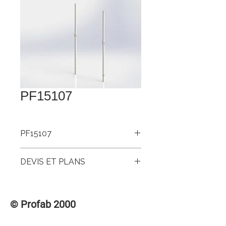
PF15107
PF15107
Poteau badminton olympique 1.500
DEVIS ET PLANS
Pour accéder aux DEVIS et PLANS de
ce produit, veuillez vous connecter à la
© Profab 2000
section des membres « CONNEXION /
INSCRIPTION » dans le menu
supérieur.