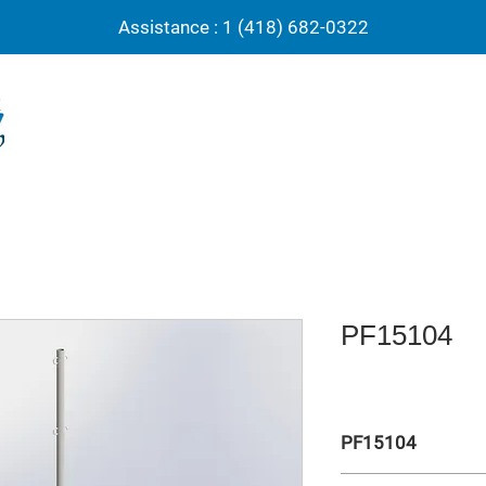
Assistance : 1 (418) 682-0322
PF15104
PF15104
Poteau badminton et m