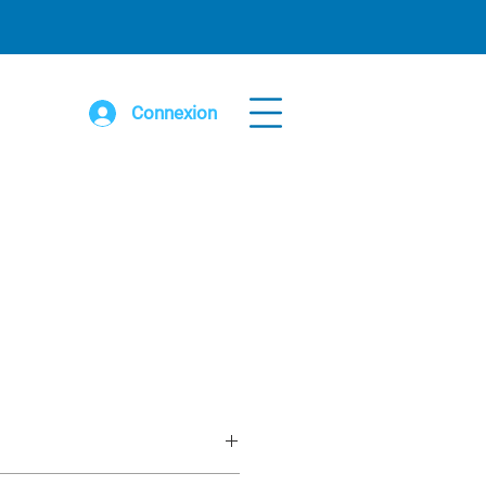
Connexion
ini volleyball 1.900”ø