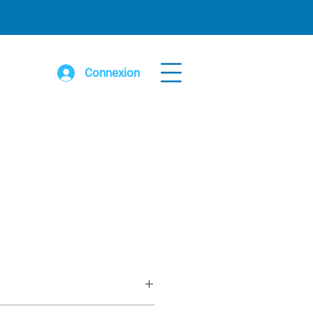
Connexion
 large x 8’ haut