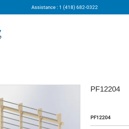
Assistance : 1 (418) 682-0322
PF12204
PF12204
Espalier quadruple 12’