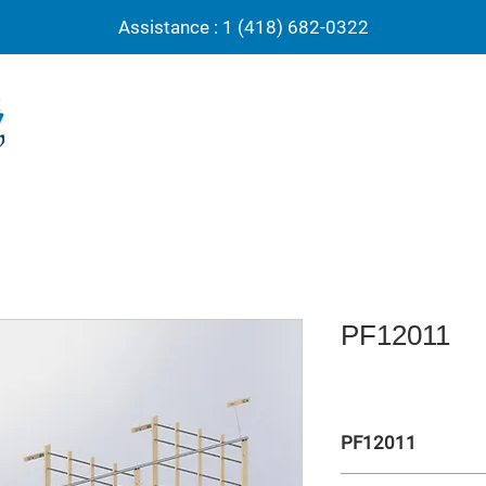
Assistance : 1 (418) 682-0322
PF12011
PF12011
Cadre à grimper triple 