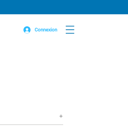
Connexion
8'6” haut (2 aires de jeux)