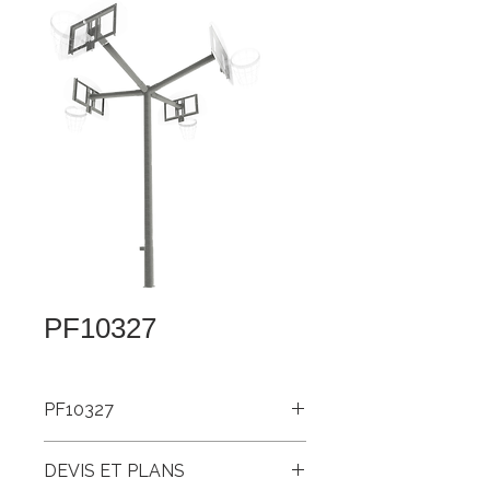
PF10327
PF10327
Struct. basket quadruple ext. galv 5’
DEVIS ET PLANS
extension avec ancrage, panneau