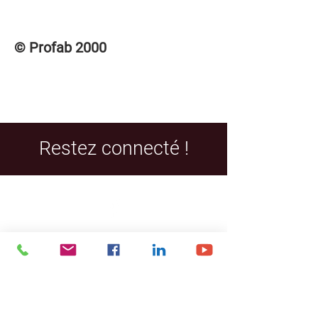
polyéthylène non inclus (PF10237)
Pour accéder aux DEVIS et PLANS de
ce produit, veuillez vous connecter à la
© Profab 2000
section des membres « CONNEXION /
INSCRIPTION » dans le menu
supérieur.
Restez connecté !
Facebook
LinkedIn