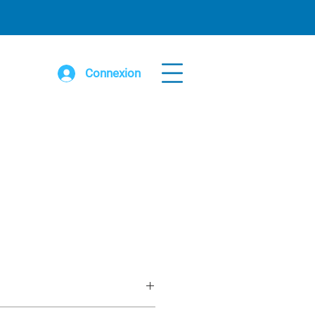
Connexion
 courbé galv et 6’ d’extension avec