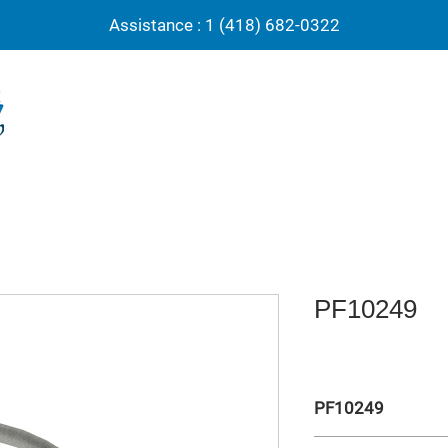
Assistance : 1 (418) 682-0322
PF10249
PF10249
Struct. basket ext. 6”