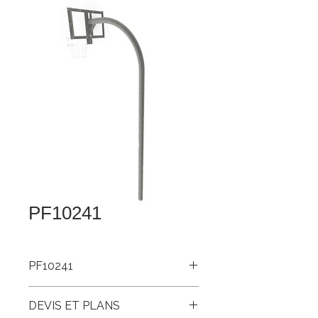
PF10241
PF10241
Struct. basket ext. 4” galv avec 4’
DEVIS ET PLANS
extension + adaptateur galv pour