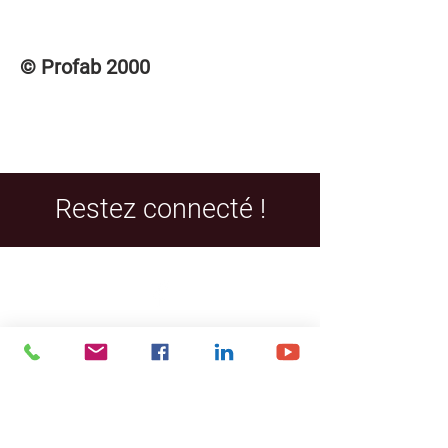
panneau polyéthylène non inclus
Pour accéder aux DEVIS et PLANS de
(10233+10237)
ce produit, veuillez vous connecter à la
© Profab 2000
section des membres « CONNEXION /
INSCRIPTION » dans le menu
supérieur.
Restez connecté !
Facebook
LinkedIn