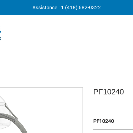
Assistance : 1 (418) 682-0322
PF10240
PF10240
Struct. basket ext. 4”