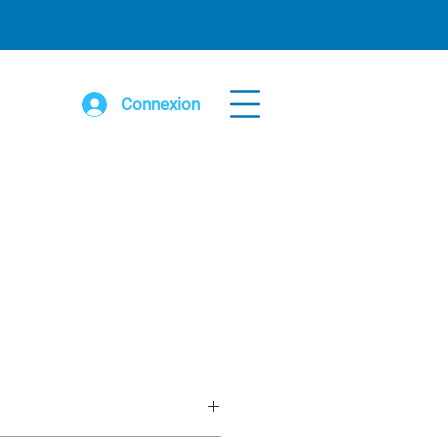
Connexion
 galv avec 4’ extension pour