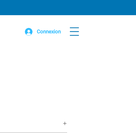
Connexion
 acier 42” x 72” prise avant