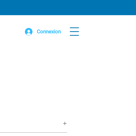
Connexion
/2 avec adapteur pour treuil manuel